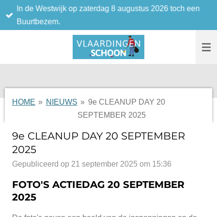
De volgende Buurtbezem is op zaterdag 10 oktober 2026
Ga
van 10.00-12.00 uur.
direct
naar
de
hoofdinhoud
HOME
»
NIEUWS
»
9e CLEANUP DAY 20
SEPTEMBER 2025
9e CLEANUP DAY 20 SEPTEMBER
2025
Gepubliceerd op 21 september 2025 om 15:36
FOTO'S ACTIEDAG 20 SEPTEMBER
2025