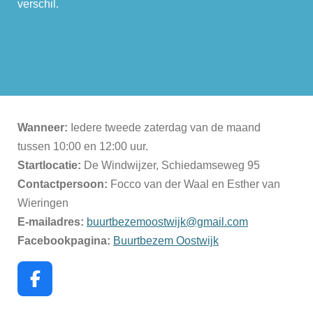
verschil.
Wanneer:
Iedere tweede zaterdag van de maand
tussen 10:00 en 12:00 uur.
Startlocatie:
De Windwijzer, Schiedamseweg 95
Contactpersoon:
Focco van der Waal en Esther van
Wieringen
E-mailadres:
buurtbezemoostwijk@gmail.com
Facebookpagina:
Buurtbezem Oostwijk
F
a