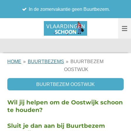
In de Westwijk op zaterdag 8 augustus 2026 toch een
Ga
Buurtbezem.
direct
naar
de
hoofdinhoud
HOME
»
BUURTBEZEMS
»
BUURTBEZEM
OOSTWIJK
BUURTBEZEM OOSTWIJK
Wil jij helpen om de Oostwijk schoon
te houden?
Sluit je dan aan bij Buurtbezem