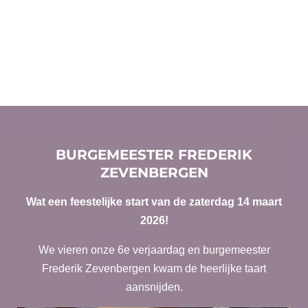
c
e
b
o
o
k
BURGEMEESTER FREDERIK
ZEVENBERGEN
Wat een feestelijke start van de zaterdag 14 maart
2026!
We vieren onze 6e verjaardag
en burgemeester
Frederik Zevenbergen kwam de heerlijke taart
aansnijden.